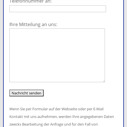
leer.
Telefonnummer an:
Bitte
lasse
Ihre Mitteilung an uns:
dieses
Feld
leer.
Wenn Sie per Formular auf der Webseite oder per E-Mail
Kontakt mit uns aufnehmen, werden Ihre angegebenen Daten
zwecks Bearbeitung der Anfrage und für den Fall von