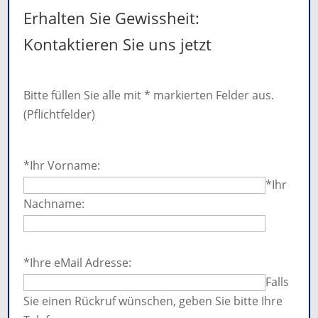
Erhalten Sie Gewissheit:
Kontaktieren Sie uns jetzt
Bitte füllen Sie alle mit * markierten Felder aus.
(Pflichtfelder)
Bitte
lasse
*Ihr Vorname:
dieses
*Ihr
Feld
Nachname:
leer.
Bitte
lasse
*Ihre eMail Adresse:
dieses
Falls
Feld
Sie einen Rückruf wünschen, geben Sie bitte Ihre