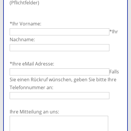
(Pflichtfelder)
Bitte
lasse
*Ihr Vorname:
dieses
*Ihr
Feld
Nachname:
leer.
Bitte
lasse
*Ihre eMail Adresse:
dieses
Falls
Feld
Sie einen Rückruf wünschen, geben Sie bitte Ihre
leer.
Telefonnummer an:
Bitte
lasse
Ihre Mitteilung an uns:
dieses
Feld