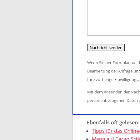
i
s
l
e
e
a
s
d
s
e
i
s
s
e
e
F
s
d
e
e
i
Wenn Sie per Formular auf 
l
s
e
Bearbeitung der Anfrage und
d
F
s
Ihre vorherige Einwilligung 
l
e
e
e
l
s
Mit dem Absenden der Nachri
e
d
F
personenbezogenen Daten 
r
l
e
.
e
l
Ebenfalls oft gelesen:
e
d
Tipps für das Online
r
l
Mann auf Cargo Schi
.