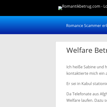
Romance Scammer er
Welfare Bet
Ich heiße Sabine und 
kontaktierte mich ein
Er sei in Kabul statio
Da Telefonate aus Afg
Welfare laufen. Dazu so