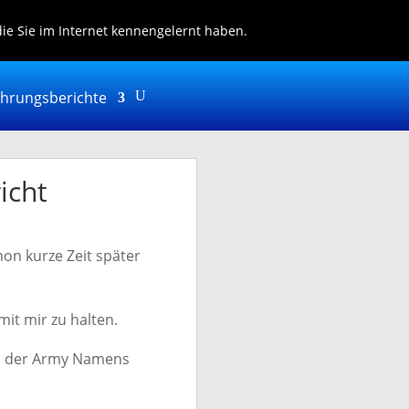
Kontakt
die Sie im Internet kennengelernt haben.
ahrungsberichte
icht
on kurze Zeit später
mit mir zu halten.
mm der Army Namens