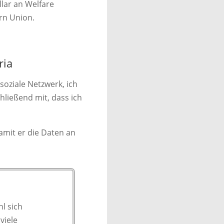
llar an Welfare
ern Union.
ria
soziale Netzwerk, ich
chließend mit, dass ich
damit er die Daten an
hl sich
viele