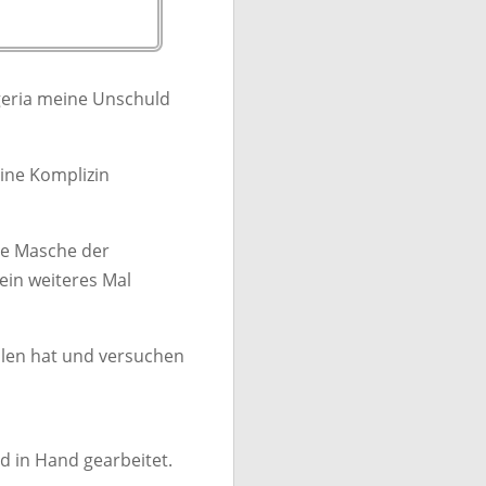
igeria meine Unschuld
eine Komplizin
re Masche der
ein weiteres Mal
ahlen hat und versuchen
d in Hand gearbeitet.