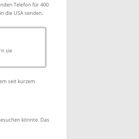
unden Telefon für 400
in die USA senden.
rn sie
lem seit kurzem
 besuchen könnte. Das