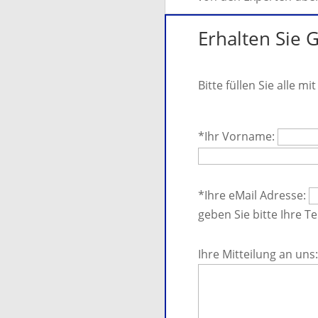
Erhalten Sie G
Bitte füllen Sie alle mi
B
i
*Ihr Vorname:
t
t
B
e
i
*Ihre eMail Adresse:
l
t
geben Sie bitte Ihre 
a
t
B
s
e
i
Ihre Mitteilung an uns:
s
l
t
e
a
t
d
s
e