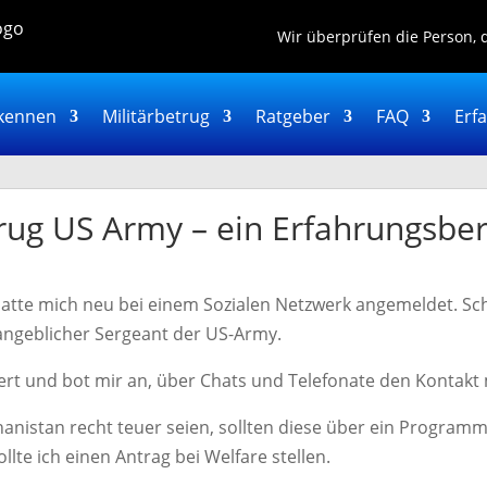
Wir überprüfen die Person, 
kennen
Militärbetrug
Ratgeber
FAQ
Erf
rug US Army – ein Erfahrungsber
hatte mich neu bei einem Sozialen Netzwerk angemeldet. Sch
 angeblicher Sergeant der US-Army.
niert und bot mir an, über Chats und Telefonate den Kontakt 
hanistan recht teuer seien, sollten diese über ein Progra
llte ich einen Antrag bei Welfare stellen.